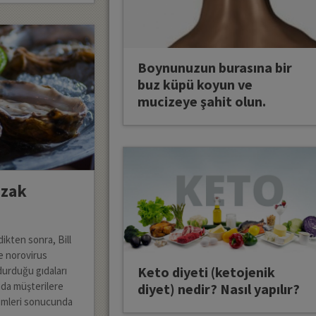
Boynunuzun burasına bir
buz küpü koyun ve
mucizeye şahit olun.
uzak
dikten sonra, Bill
ve norovirus
Keto diyeti (ketojenik
durduğu gıdaları
nda müşterilere
diyet) nedir? Nasıl yapılır?
yimleri sonucunda