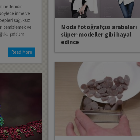
m nedenidir.
 böylece inme ve
ebepleri sağlıksız
Moda fotoğrafçısı arabaları
leri temizlemek ve
süper-modeller gibi hayal
lıklı gıdalara
edince
Read More