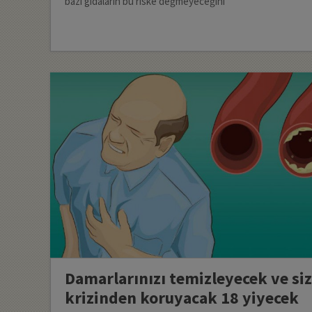
bazı gıdaların bu riske değmeyeceğini
Damarlarınızı temizleyecek ve siz
krizinden koruyacak 18 yiyecek