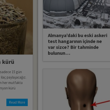
Almanya’daki bu eski askeri
test hangarının içinde ne
var sizce? Bir tahminde
bulunun…
n kürü
n sadece 15 gün
 ilaç paylaşacağız.
çin her mutfakta
kimyon kürü
Read More