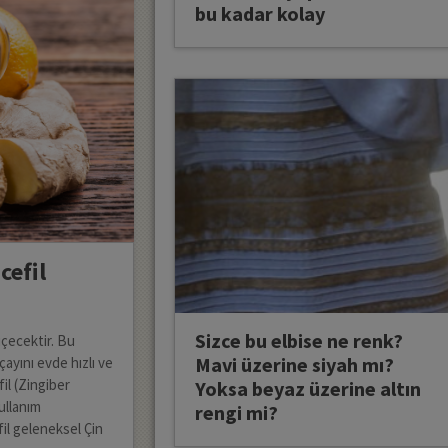
bu kadar kolay
cefil
Sizce bu elbise ne renk?
içecektir. Bu
Mavi üzerine siyah mı?
çayını evde hızlı ve
fil (Zingiber
Yoksa beyaz üzerine altın
kullanım
rengi mi?
il geleneksel Çin