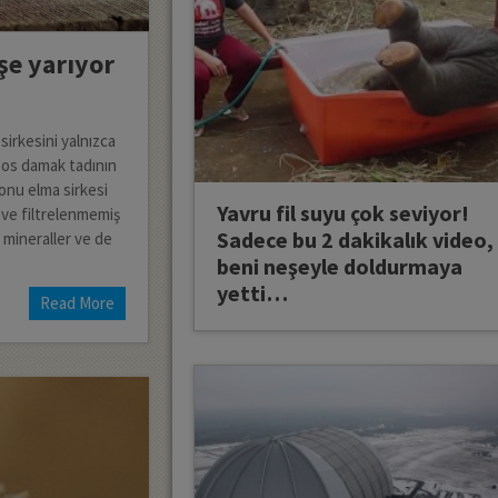
şe yarıyor
sirkesini yalnızca
 sos damak tadının
 onu elma sirkesi
Yavru fil suyu çok seviyor!
ğ ve filtrelenmemiş
Sadece bu 2 dakikalık video,
, mineraller ve de
beni neşeyle doldurmaya
yetti…
Read More