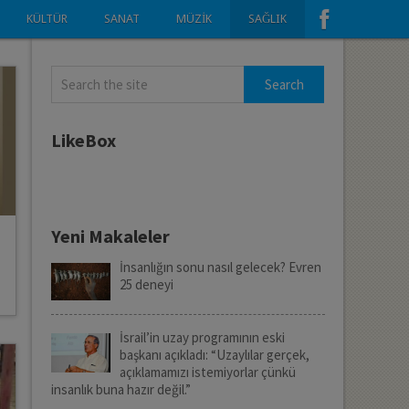
KÜLTÜR
SANAT
MÜZIK
SAĞLIK
LikeBox
Yeni Makaleler
İnsanlığın sonu nasıl gelecek? Evren
25 deneyi
İsrail’in uzay programının eski
başkanı açıkladı: “Uzaylılar gerçek,
açıklamamızı istemiyorlar çünkü
insanlık buna hazır değil.”