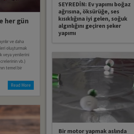
SEYREDİN: Ev yapımı boğaz
ağrısına, öksürüğe, ses
kısıklığına iyi gelen, soğuk
e her gün
algınlığını geçiren şeker
yapımı
yrılır ve daha
leri oluşturmak
k veya yenilerini
crelerinin vb.)
ın temel bir
Read More
Bir motor yapmak aslında