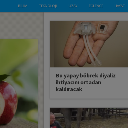
BILIM
TEKNOLOJI
UZAY
EĞLENCE
HAYAT
Bu yapay böbrek diyaliz
ihtiyacını ortadan
kaldıracak