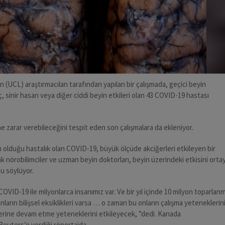
(UCL) araştırmacıları tarafından yapılan bir çalışmada, geçici beyin
 sinir hasarı veya diğer ciddi beyin etkileri olan 43 COVID-19 hastası
e zarar verebileceğini tespit eden son çalışmalara da ekleniyor.
olduğu hastalık olan COVID-19, büyük ölçüde akciğerleri etkileyen bir
k nörobilimciler ve uzman beyin doktorları, beyin üzerindeki etkisini orta
nu söylüyor.
VID-19 ile milyonlarca insanımız var. Ve bir yıl içinde 10 milyon toparlanm
nların bilişsel eksiklikleri varsa … o zaman bu onların çalışma yeteneklerin
lerine devam etme yeteneklerini etkileyecek, ”dedi. Kanada
 Reuters’e verdiği röportajda.