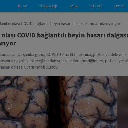
BILIM
TEKNOLOJI
UZAY
EĞLENCE
HAYAT
damları olası COVID bağlantılı beyin hasarı dalgası konusunda uyarıyor
olası COVID bağlantılı beyin hasarı dalgas
rıyor
 adamları Çarşamba günü, COVID-19’un iltihaplanma, psikoz ve deliryum
ikasyonlara yol açabileceğine dair yeni kanıtlar önerdiğinden, potansiyel bi
n hasarı dalgası uyarısında bulundu.