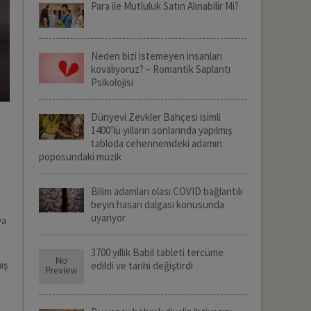
Para ile Mutluluk Satın Alınabilir Mi?
Neden bizi istemeyen insanları
kovalıyoruz? – Romantik Saplantı
Psikolojisi
Dünyevi Zevkler Bahçesi isimli
1400’lü yılların sonlarında yapılmış
tabloda cehennemdeki adamın
poposundaki müzik
Bilim adamları olası COVID bağlantılı
beyin hasarı dalgası konusunda
uyarıyor
ya
3700 yıllık Babil tableti tercüme
ış
edildi ve tarihi değiştirdi
i