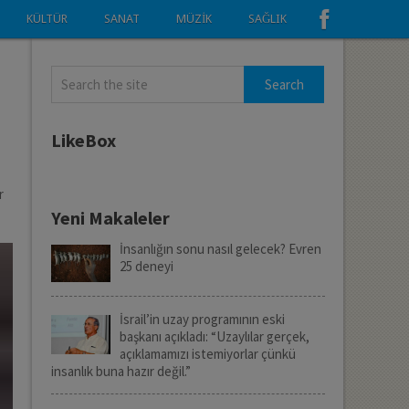
KÜLTÜR
SANAT
MÜZIK
SAĞLIK
ı
LikeBox
r
Yeni Makaleler
İnsanlığın sonu nasıl gelecek? Evren
25 deneyi
İsrail’in uzay programının eski
başkanı açıkladı: “Uzaylılar gerçek,
açıklamamızı istemiyorlar çünkü
insanlık buna hazır değil.”