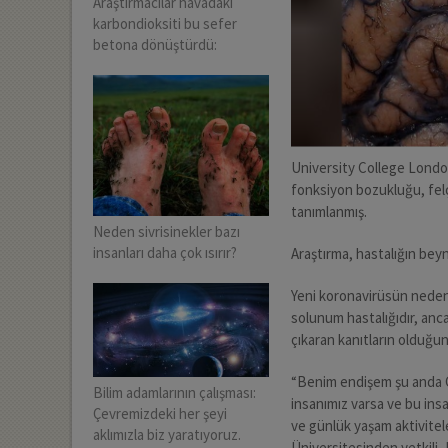
Araştırmacılar havadaki
karbondioksiti bu sefer
betona dönüştürdü:
University College London 
fonksiyon bozukluğu, felç,
tanımlanmış.
Neden sivrisinekler bazı
insanları daha çok ısırır?
Araştırma, hastalığın beyn
Yeni koronavirüsün neden 
solunum hastalığıdır, anca
çıkaran kanıtların olduğu
“Benim endişem şu anda CO
Bilim adamlarının çalışması:
insanımız varsa ve bu insa
Çevremizdeki her şeyi
ve günlük yaşam aktivite
aklımızla biz yaratıyoruz.
Üniversitesinden yetkili,