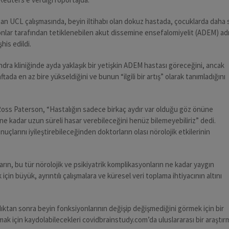
an UCL çalışmasında, beyin iltihabı olan dokuz hastada, çocuklarda daha 
onlar tarafından tetiklenebilen akut dissemine ensefalomiyelit (ADEM) ad
his edildi.
ra kliniğinde ayda yaklaşık bir yetişkin ADEM hastası göreceğini, ancak
ada en az bire yükseldiğini ve bunun “ilgili bir artış” olarak tanımladığını
Ross Paterson, “Hastalığın sadece birkaç aydır var olduğu göz önüne
ne kadar uzun süreli hasar verebileceğini henüz bilemeyebiliriz” dedi.
uçlarını iyileştirebileceğinden doktorların olası nörolojik etkilerinin
rın, bu tür nörolojik ve psikiyatrik komplikasyonların ne kadar yaygın
in büyük, ayrıntılı çalışmalara ve küresel veri toplama ihtiyacının altını
ıktan sonra beyin fonksiyonlarının değişip değişmediğini görmek için bir
amak için kaydolabilecekleri covidbrainstudy.com’da uluslararası bir araştır