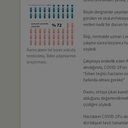
Beyin dergisinde yayınlan
görülen ve viral enfeksiy
verilen nadir bir durum teş
Ekip, normalde uzman Lond
çalışma süresi boyunca haft
söyledi.
Karıncaların bir kısmı aslında
tembelmiş. Bilim adamlarının
Çalışmaya önderlik eden 
araştırması:
alındığında, COVID-19’un 
“Erken teşhis hastanın son
farkında olması gerekir.”
Owen, ortaya çıkan kanıtla
olduğunu değerlendirmek iç
çizdiğini söyledi.
Hastaların COVID-19’u ald
dizi bilişsel testi tamaml