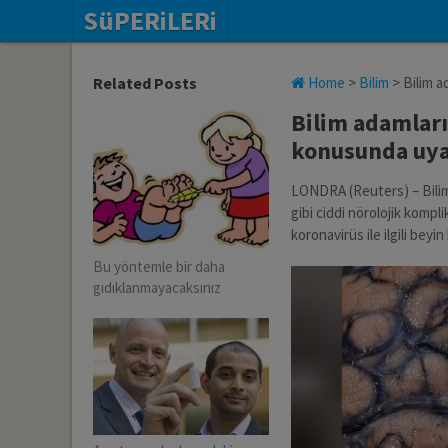
SüPERiLERi
Related Posts
Home
>
Bilim
>
Bilim a
Bilim adamları 
konusunda uya
LONDRA (Reuters) – Bilim
gibi ciddi nörolojik kompl
koronavirüs ile ilgili beyi
Bu yöntemle bir daha
gıdıklanmayacaksınız