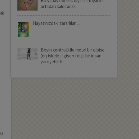
Bu yapay böbrek diyaliz ihtiyacını
ortadan kaldıracak
sık
ı
Hayatınızdaki zararlılar…
Beyin kontrolü ile metal bir elbise
(dış iskelet) giyen felçli bir insan
yürüyebildi
ma