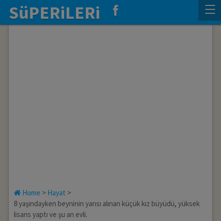
SüPERiLERi
Home
>
Hayat
>
8 yaşındayken beyninin yarısı alınan küçük kız büyüdü, yüksek
lisans yaptı ve şu an evli.