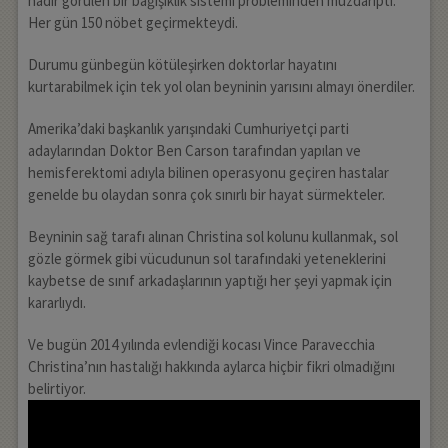
nadir görülen bir bağışıklık sistemi probleminden muzdaripti.
Her gün 150 nöbet geçirmekteydi.
Durumu günbegün kötüleşirken doktorlar hayatını
kurtarabilmek için tek yol olan beyninin yarısını almayı önerdiler.
Amerika’daki başkanlık yarışındaki Cumhuriyetçi parti
adaylarından Doktor Ben Carson tarafından yapılan ve
hemisferektomi adıyla bilinen operasyonu geçiren hastalar
genelde bu olaydan sonra çok sınırlı bir hayat sürmekteler.
Beyninin sağ tarafı alınan Christina sol kolunu kullanmak, sol
gözle görmek gibi vücudunun sol tarafındaki yeteneklerini
kaybetse de sınıf arkadaşlarının yaptığı her şeyi yapmak için
kararlıydı.
Ve bugün 2014 yılında evlendiği kocası Vince Paravecchia
Christina’nın hastalığı hakkında aylarca hiçbir fikri olmadığını
belirtiyor.