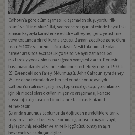
Calhoun’a göre ölüm aşaması iki aşamadan oluşuyordu: “ilk
ölüm” ve “ikinci ölüm”. İlki, sadece varoluşun ötesinde hayattaki
amacın kaybıyla karakterize edildi – çiftleşme, genç yetiştirme
veya toplumda bir rol kurma arzusu. Zaman geçtikçe genç ölüm
oranı %100’e ve üreme sıfıra ulaştı. Nesli tükenmekte olan
fareler arasında eşcinsellik gözlendi ve aynı zamanda bol
miktarda yiyecek olmasına rağmen yamyamlık arttı. Deneyin
başlamasından iki yıl sonra koloninin son bebeği doğdu. 1973’te
25. Evrendeki son fareyi öldürmüştü. John Calhoun aynı deneyi
25 kez daha tekrarladı ve her seferinde sonuç aynıydı.
Calhoun’un bilimsel çalışması, toplumsal çöküşü yorumlamak
için bir model olarak kullanılmıştır ve araştırması, kentsel
sosyoloji çalışması için bir odak noktası olarak hizmet
etmektedir.
Şu anda günümüz toplumunda doğrudan paralelliklere tanık
oluyoruz. Çok az beceri ve koruma içgüdüsü olmayan zayıf,
dişileştirilmiş erkekler ve annelik içgüdüsü olmayan aşırı
heyecanlı ve saldırgan dişiler.