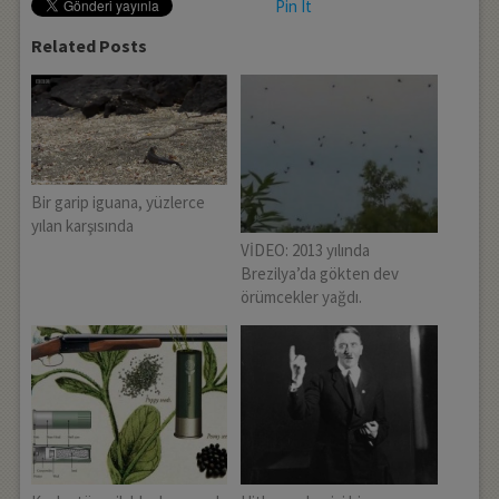
Pin It
Related Posts
Bir garip iguana, yüzlerce
yılan karşısında
VİDEO: 2013 yılında
Brezilya’da gökten dev
örümcekler yağdı.