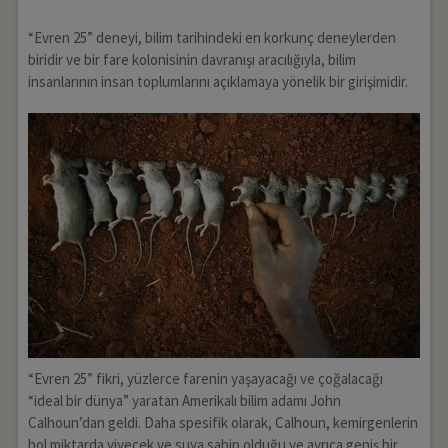
“Evren 25” deneyi, bilim tarihindeki en korkunç deneylerden
biridir ve bir fare kolonisinin davranışı aracılığıyla, bilim
insanlarının insan toplumlarını açıklamaya yönelik bir girişimidir.
“Evren 25” fikri, yüzlerce farenin yaşayacağı ve çoğalacağı
“ideal bir dünya” yaratan Amerikalı bilim adamı John
Calhoun’dan geldi. Daha spesifik olarak, Calhoun, kemirgenlerin
bol miktarda yiyecek ve suya sahip olduğu ve ayrıca geniş bir