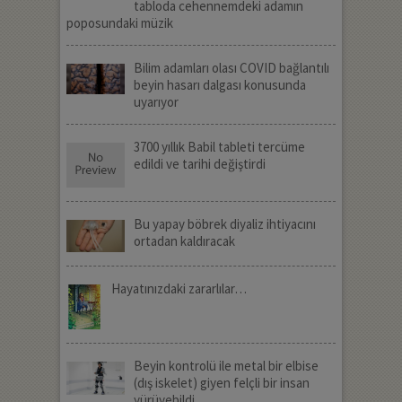
tabloda cehennemdeki adamın
poposundaki müzik
Bilim adamları olası COVID bağlantılı
beyin hasarı dalgası konusunda
uyarıyor
3700 yıllık Babil tableti tercüme
edildi ve tarihi değiştirdi
Bu yapay böbrek diyaliz ihtiyacını
ortadan kaldıracak
Hayatınızdaki zararlılar…
Beyin kontrolü ile metal bir elbise
(dış iskelet) giyen felçli bir insan
yürüyebildi