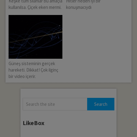
Keşke tüm silahlar bu amaçla
Hitler neden iyi bir
kullanılsa. Çiçek eken mermi.
konuşmacıydı
Güneş sisteminin gerçek
hareketi. Dikkat! Çok ilginç
bir video içerir.
LikeBox