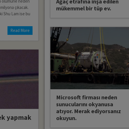
Ağaç etrafına inşa edilen
nın ölümüne neden
 milyona çıkacak.
mükemmel bir tüp ev.
ki Shu Lam ise bu
Read More
Microsoft firması neden
sunucularını okyanusa
atıyor. Merak ediyorsanız
ek yapmak
okuyun.