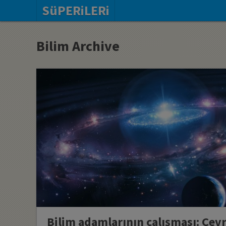
SüPERiLERi
Bilim Archive
Bilim adamlarının çalışması: Çev