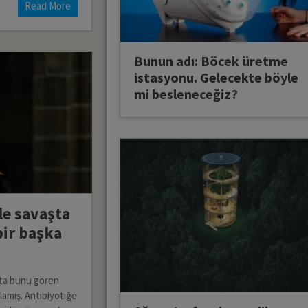
Read More
Bunun adı: Böcek üretme
istasyonu. Gelecekte böyle
mi besleneceğiz?
le savaşta
bir başka
atta bunu gören
klamış. Antibiyotiğe