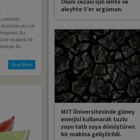
Ölüm cezası için lehte ve
.
aleyhte 5’er argüman.
uğu yönünde
i oluşturan şey çok
titreşmesi. Bu
nde olsalardı, bir
malıydı. Bu
Read More
MIT Üniversitesinde güneş
enerjisi kullanarak tuzlu
suyu tatlı suya dönüştüren
bir makina geliştirildi.