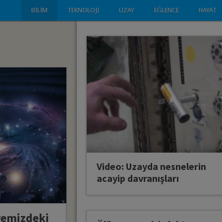
BILIM
TEKNOLOJI
UZAY
EĞLENCE
HAYAT
Video: Uzayda nesnelerin
acayip davranışları
remizdeki