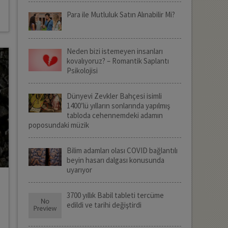
Para ile Mutluluk Satın Alınabilir Mi?
Neden bizi istemeyen insanları
kovalıyoruz? – Romantik Saplantı
Psikolojisi
Dünyevi Zevkler Bahçesi isimli
1400’lü yılların sonlarında yapılmış
tabloda cehennemdeki adamın
poposundaki müzik
Bilim adamları olası COVID bağlantılı
beyin hasarı dalgası konusunda
uyarıyor
3700 yıllık Babil tableti tercüme
edildi ve tarihi değiştirdi