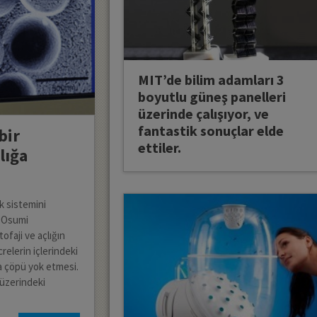
MIT’de bilim adamları 3
boyutlu güneş panelleri
üzerinde çalışıyor, ve
fantastik sonuçlar elde
bir
ettiler.
lığa
k sistemini
i Osumi
ofaji ve açlığın
crelerin içlerindeki
a çöpü yok etmesi.
 üzerindeki