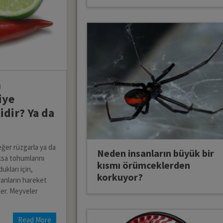
n
iye
idir? Ya da
eğer rüzgarla ya da
Neden insanların büyük bir
ksa tohumlarını
kısmı örümceklerden
ukları için,
korkuyor?
anların hareket
şler. Meyveler
Read More