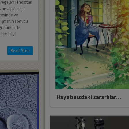
üregelen Hindistan
as hesaplamalar
cesinde ve
rpışmanın sonucu
ve günümüzde
 Himalaya
Read More
Hayatınızdaki zararlılar…