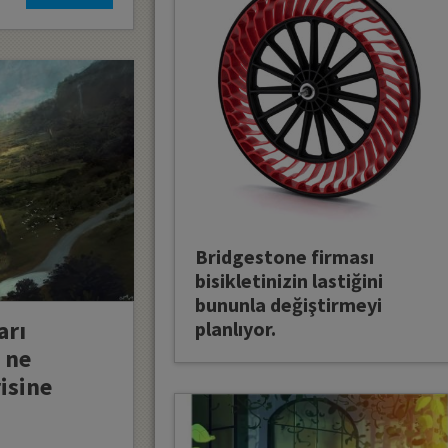
Bridgestone firması
bisikletinizin lastiğini
bununla değiştirmeyi
arı
planlıyor.
 ne
isine