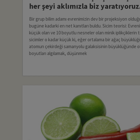
her şeyi aklımızla biz yaratıyoruz
Bir grup bilim adamı evrenimizin dev bir projeksiyon old
bugüne kadarki en net kanıtları buldu. Sicim teorisi: Evren
küçük olan ve 10 boyutlu nesneler olan minik iplikçiklerin 
sicimler o kadar küçük ki, eğer ortalama bir ağaç büyüklüğü
atomun çekirdeği samanyolu galaksisinin büyüklüğünde ol
boyutları algılamak, düşünmek