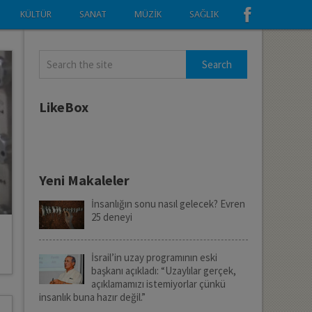
KÜLTÜR
SANAT
MÜZIK
SAĞLIK
LikeBox
Yeni Makaleler
İnsanlığın sonu nasıl gelecek? Evren
25 deneyi
İsrail’in uzay programının eski
başkanı açıkladı: “Uzaylılar gerçek,
açıklamamızı istemiyorlar çünkü
insanlık buna hazır değil.”