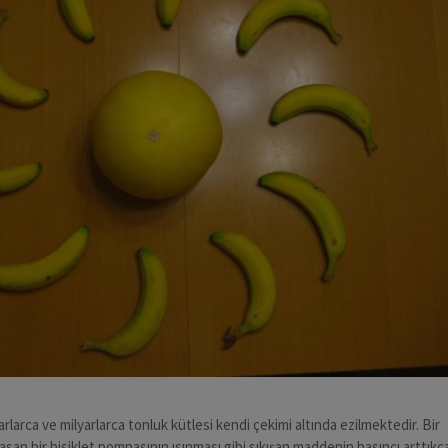
rlarca ve milyarlarca tonluk kütlesi kendi çekimi altında ezilmektedir. Bir
 basan bir bisiklet pompasının ısınması gibi sıkışan maddenin basıncı arttıkç