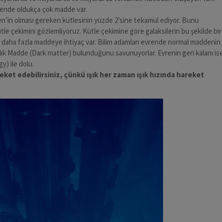
ende oldukça çok madde var.
’in olması gereken kütlesinin yüzde 2’sine tekamül ediyor. Bunu
tle çekimini gözlemliyoruz. Kütle çekimine göre galaksilerin bu şekilde bir
k daha fazla maddeye ihtiyaç var. Bilim adamları evrende normal maddenin
lık Madde (Dark matter) bulunduğunu savunuyorlar. Evrenin geri kalanı is
y) ile dolu.
areket edebilirsiniz, çünkü ışık her zaman ışık hızında hareket