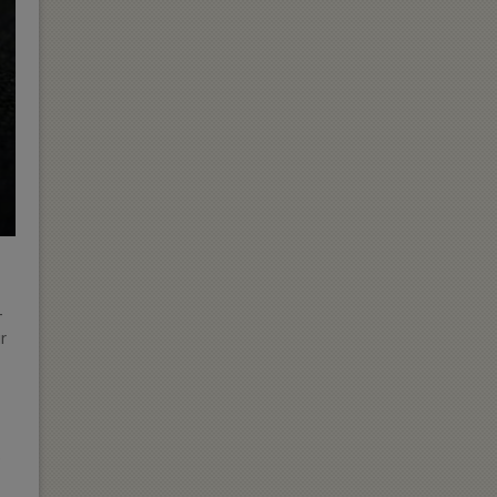
-
r
e