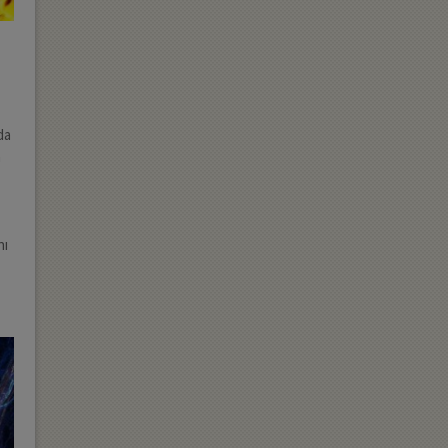
da
n
nı