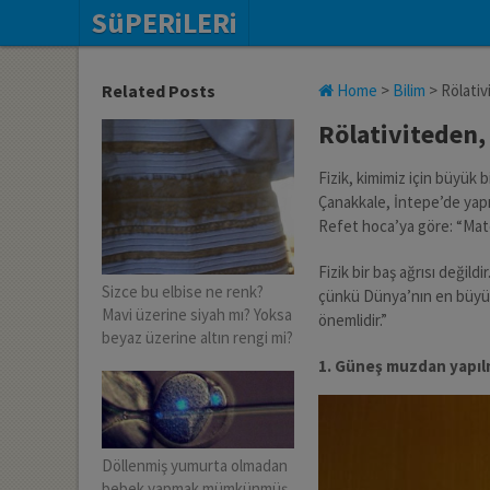
SüPERiLERi
Related Posts
Home
>
Bilim
>
Rölativ
Rölativiteden, 
Fizik, kimimiz için büyük b
Çanakkale, İntepe’de yapıl
Refet hoca’ya göre: “Matema
Fizik bir baş ağrısı değild
Sizce bu elbise ne renk?
çünkü Dünya’nın en büyük 
Mavi üzerine siyah mı? Yoksa
önemlidir.”
beyaz üzerine altın rengi mi?
1. Güneş muzdan yapılm
Döllenmiş yumurta olmadan
bebek yapmak mümkünmüş