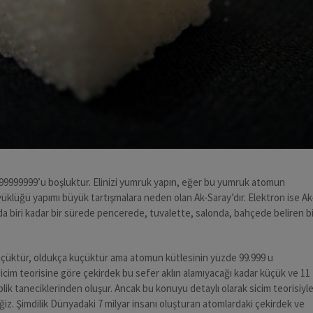
99999999’u boşluktur. Elinizi yumruk yapın, eğer bu yumruk atomun
üklüğü yapımı büyük tartışmalara neden olan Ak-Saray’dır. Elektron ise Ak
da biri kadar bir sürede pencerede, tuvalette, salonda, bahçede beliren bi
üçüktür, oldukça küçüktür ama atomun kütlesinin yüzde 99.999 u
sicim teorisine göre çekirdek bu sefer aklın alamıyacağı kadar küçük ve 11
lik taneciklerinden oluşur. Ancak bu konuyu detaylı olarak sicim teorisiyl
eğiz. Şimdilik Dünyadaki 7 milyar insanı oluşturan atomlardaki çekirdek ve