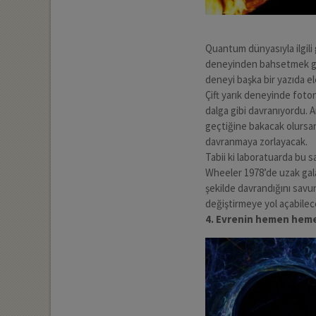
Quantum dünyasıyla ilgili 
deneyinden bahsetmek ger
deneyi başka bir yazıda ele
Çift yarık deneyinde fot
dalga gibi davranıyordu. 
geçtiğine bakacak olursa
davranmaya zorlayacak.
Tabii ki laboratuarda bu 
Wheeler 1978’de uzak gala
şekilde davrandığını sav
değiştirmeye yol açabilec
4. Evrenin hemen hem