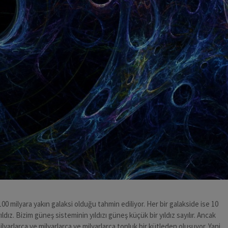
0 milyara yakın galaksi olduğu tahmin ediliyor. Her bir galakside ise 10
yıldız. Bizim güneş sisteminin yıldızı güneş küçük bir yıldız sayılır. Ancak
arlarca ve milyarlarca ve milyarlarca tonluk bir kütleden oluşuyor. Yani