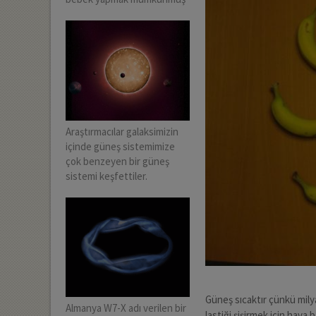
Araştırmacılar galaksimizin
içinde güneş sistemimize
çok benzeyen bir güneş
sistemi keşfettiler.
Güneş sıcaktır çünkü milya
Almanya W7-X adı verilen bir
lastiği şişirmek için hava