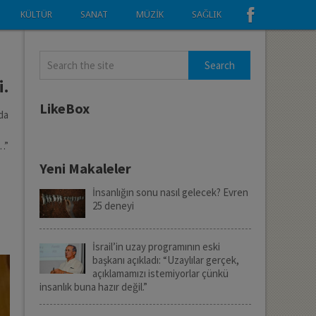
KÜLTÜR
SANAT
MÜZIK
SAĞLIK
i.
LikeBox
nda
r…”
Yeni Makaleler
İnsanlığın sonu nasıl gelecek? Evren
25 deneyi
İsrail’in uzay programının eski
başkanı açıkladı: “Uzaylılar gerçek,
açıklamamızı istemiyorlar çünkü
insanlık buna hazır değil.”