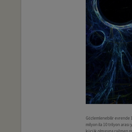
Gözlemlenebilir evrende 10
milyon ila 10 trilyon arası 
küçük olmasına rağmen mily