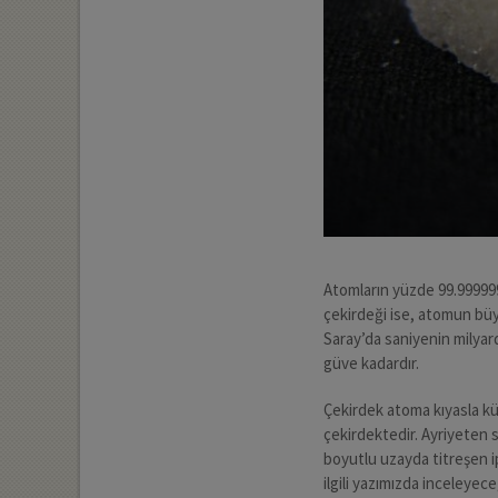
Atomların yüzde 99.99999
çekirdeği ise, atomun büy
Saray’da saniyenin milyar
güve kadardır.
Çekirdek atoma kıyasla k
çekirdektedir. Ayriyeten 
boyutlu uzayda titreşen ip
ilgili yazımızda inceleyec