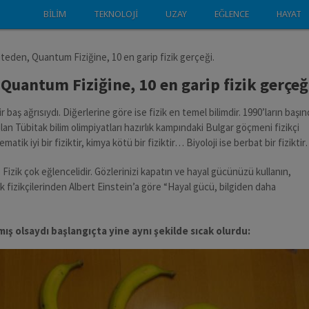
BILIM
TEKNOLOJI
UZAY
EĞLENCE
HAYAT
iteden, Quantum Fiziğine, 10 en garip fizik gerçeği.
Quantum Fiziğine, 10 en garip fizik gerçeğ
ir baş ağrısıydı. Diğerlerine göre ise fizik en temel bilimdir. 1990’ların başı
an Tübitak bilim olimpiyatları hazırlık kampındaki Bulgar göçmeni fizikçi
tik iyi bir fiziktir, kimya kötü bir fiziktir… Biyoloji ise berbat bir fizikti
ir. Fizik çok eğlencelidir. Gözlerinizi kapatın ve hayal gücünüzü kullanın,
fizikçilerinden Albert Einstein’a göre “Hayal gücü, bilgiden daha
ış olsaydı başlangıçta yine aynı şekilde sıcak olurdu: