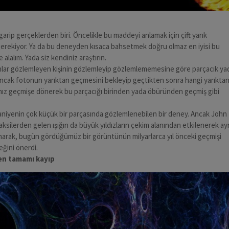
garip gerçeklerden biri. Öncelikle bu maddeyi anlamak için çift yarık
ekiyor. Ya da bu deneyden kısaca bahsetmek doğru olmaz en iyisi bu
 alalım. Yada siz kendiniz araştırın.
onlar gözlemleyen kişinin gözlemleyip gözlemlememesine göre parçacık ya
Ancak fotonun yarıktan geçmesini bekleyip geçtikten sonra hangi yarıkta
nız geçmişe dönerek bu parçacığı birinden yada öbüründen geçmiş gibi
saniyenin çok küçük bir parçasında gözlemlenebilen bir deney. Ancak John
ksilerden gelen ışığın da büyük yıldızların çekim alanından etkilenerek ay
unarak, bugün gördüğümüz bir görüntünün milyarlarca yıl önceki geçmişi
eğini önerdi.
en tamamı kayıp