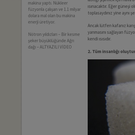
makina yaptı. Nükleer
ısınacaktır. Eğer güneşi 
füzyonla çalışan ve 1.1 milyar
toplasaydınız yine aynı şek
dolara mal olan bu makina
enerji üretiyor.
Ancak lütfen kafanız karış
yanmasını sağlayan füzyo
Nötron yıldızları – Bir kesme
kendi ısısıdır.
şeker büyüklüğünde Ağrı
dağı – ALTYAZILI VİDEO
2. Tüm insanlığı oluştu