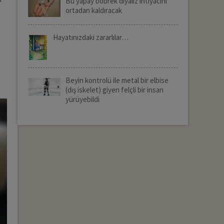
Bu yapay böbrek diyaliz ihtiyacını
ortadan kaldıracak
Hayatınızdaki zararlılar…
Beyin kontrolü ile metal bir elbise
(dış iskelet) giyen felçli bir insan
yürüyebildi