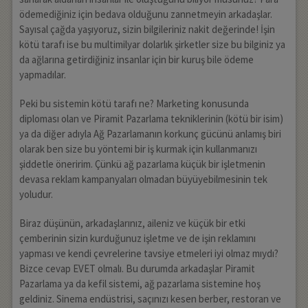
ödemediğiniz için bedava olduğunu zannetmeyin arkadaşlar.
Sayısal çağda yaşıyoruz, sizin bilgileriniz nakit değerinde! İşin
kötü tarafı ise bu multimilyar dolarlık şirketler size bu bilginiz ya
da ağlarına getirdiğiniz insanlar için bir kuruş bile ödeme
yapmadılar.
Peki bu sistemin kötü tarafı ne? Marketing konusunda
diploması olan ve Piramit Pazarlama tekniklerinin (kötü bir isim)
ya da diğer adıyla Ağ Pazarlamanın korkunç gücünü anlamış biri
olarak ben size bu yöntemi bir iş kurmak için kullanmanızı
şiddetle öneririm. Çünkü ağ pazarlama küçük bir işletmenin
devasa reklam kampanyaları olmadan büyüyebilmesinin tek
yoludur.
Biraz düşünün, arkadaşlarınız, aileniz ve küçük bir etki
çemberinin sizin kurduğunuz işletme ve de işin reklamını
yapması ve kendi çevrelerine tavsiye etmeleri iyi olmaz mıydı?
Bizce cevap EVET olmalı. Bu durumda arkadaşlar Piramit
Pazarlama ya da kefil sistemi, ağ pazarlama sistemine hoş
geldiniz. Sinema endüstrisi, saçınızı kesen berber, restoran ve