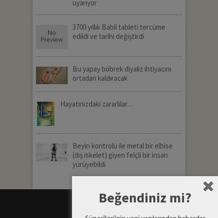
uyarıyor
3700 yıllık Babil tableti tercüme
edildi ve tarihi değiştirdi
Bu yapay böbrek diyaliz ihtiyacını
ortadan kaldıracak
Hayatınızdaki zararlılar…
Beyin kontrolü ile metal bir elbise
(dış iskelet) giyen felçli bir insan
yürüyebildi
Beğendiniz mi?