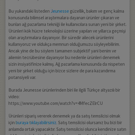
Bu yukarıdaki listeden
Jeunesse
güzellik, bakım ve genç kalma
konusunda bilimsel araştırmalara dayanan ürünler çıkaran ve
bunları ağ pazarlama tekniği ile kullanıcılara sunan yeni bir şirket.
Ürünleri kök hücre teknolojisi üzerine yapılan ve yıllarca geçmişi
olan araştırmalara dayanıyor. Bir süredir ailecek ürünlerini
kullanıyoruz ve oldukça memnun olduğumuzu söyleyebilirim.
Ancak yine de bu söylem tamamen subjektif yani benim ve
ailemin tecrübesine dayanıyor bu nedenle ürünleri denemek
sizin insiyatifinize kalmış. Ağ pazarlama konusunda da nispeten
yeni bir şirket olduğu için bizce sizlere de para kazandırma
potansiyeli var.
Burada Jeunesse ürünlerinden biri ile ilgili Türkçe altyazılı bir
video:
https://www.youtube.com/watch?v=4MfecZElrCU
Ürünleri sipariş vererek denemek ya da satış temsilcisi olmak
için
buraya tıklayabilirsiniz.
Satış temsilcisi olursanız bu bizi bir
anlamda ortak yapacaktır. Satış temsilcisi olunca kendinize satın