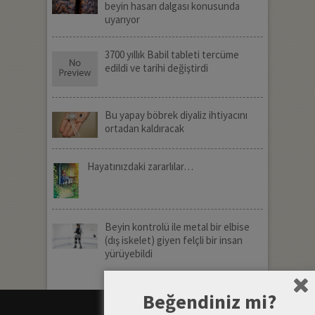
beyin hasarı dalgası konusunda
uyarıyor
3700 yıllık Babil tableti tercüme
edildi ve tarihi değiştirdi
Bu yapay böbrek diyaliz ihtiyacını
ortadan kaldıracak
Hayatınızdaki zararlılar…
Beyin kontrolü ile metal bir elbise
(dış iskelet) giyen felçli bir insan
yürüyebildi
Beğendiniz mi?