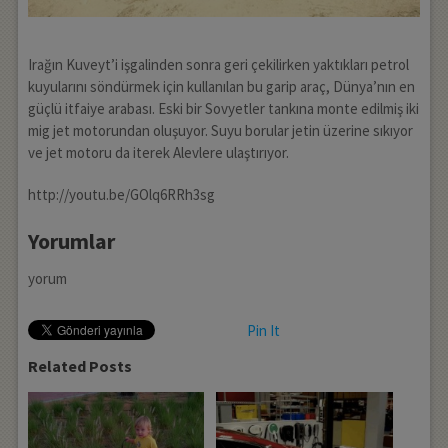
Irağın Kuveyt’i işgalinden sonra geri çekilirken yaktıkları petrol
kuyularını söndürmek için kullanılan bu garip araç, Dünya’nın en
güçlü itfaiye arabası. Eski bir Sovyetler tankına monte edilmiş iki
mig jet motorundan oluşuyor. Suyu borular jetin üzerine sıkıyor
ve jet motoru da iterek Alevlere ulaştırıyor.
http://youtu.be/GOlq6RRh3sg
Yorumlar
yorum
Pin It
Related Posts