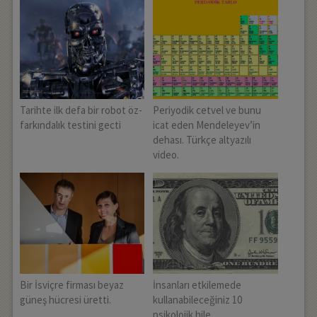
Tarihte ilk defa bir robot öz-
Periyodik cetvel ve bunu
farkındalık testini gecti
icat eden Mendeleyev’in
dehası. Türkçe altyazılı
video.
Bir İsviçre firması beyaz
İnsanları etkilemede
güneş hücresi üretti.
kullanabileceğiniz 10
psikolojik hile.