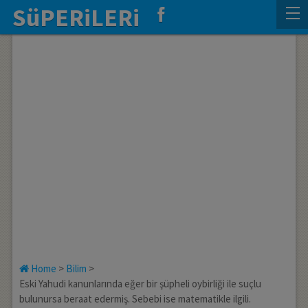
SüPERiLERi
Home
>
Bilim
>
Eski Yahudi kanunlarında eğer bir şüpheli oybirliği ile suçlu
bulunursa beraat edermiş. Sebebi ise matematikle ilgili.