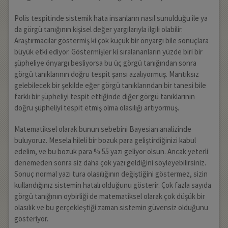
Polis tespitinde sistemik hata insanların nasıl sunulduğu ile ya
da görgü tanığının kişisel değer yargılarıyla ilgili olabilir.
Araştırmacılar göstermiş ki çok küçük bir önyargı bile sonuçlara
büyük etki ediyor. Göstermişler ki sıralananların yüzde biri bir
şüpheliye önyargı besliyorsa bu üç görgü tanığından sonra
görgü tanıklarının doğru tespit şansı azalıyormuş. Mantıksız
gelebilecek bir şekilde eğer görgü tanıklarından bir tanesi bile
farklı bir şüpheliyi tespit ettiğinde diğer görgü tanıklarının
doğru şüpheliyi tespit etmiş olma olasılığı artıyormuş.
Matematiksel olarak bunun sebebini Bayesian analizinde
buluyoruz. Mesela hileli bir bozuk para geliştirdiğinizi kabul
edelim, ve bu bozuk para % 55 yazı geliyor olsun. Ancak yeterli
denemeden sonra siz daha çok yazı geldiğini söyleyebilirsiniz.
Sonuç normal yazı tura olasılığının değiştiğini göstermez, sizin
kullandığınız sistemin hatalı olduğunu gösterir. Çok fazla sayıda
görgü tanığının oybirliği de matematiksel olarak çok düşük bir
olasılık ve bu gerçekleştiği zaman sistemin güvensiz olduğunu
gösteriyor.