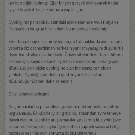
işaret ettiğini bulmuş. Eğer bir şey gerçek olamayacak kadar
iyiyse büyük ihtimalle bir hata yapılmıştır.
Oybirliğinin paradoksu adındaki makalelerinde Avustralya ve
Fransa’dan bir grup bilim adamı bu meseleyi incelemiş.
Eğer birçok bağımsız birey bir suçun faili hakkında aynı tespiti
yaparsa biz otomatikman herkesin yanılamıyacağını düşünürüz
diyor Avustralya’daki Adelaide Üniversitesindeki Derek Abbott.
Halbuki çok sayıda insanın aynı fikirde olmasının olasılığı çok
düşüktür, yani bizim oybirliğine olan inancımız temelden
yanlıştır. Oybirliği paradoksu gösteriyor ki biz aslında
düşündüğümüzden daha az eminiz.
Olası olmayan anlaşma
Araştırmacılar bu paradoksu günümüzdeki bir polis tespitine
uygulamışlar. Bir şüpheliyi bir grup kişi arasından ayırdetmeye
dayalı olan bu tespitte araştırmacılar göstermiş ki, oybirliğiyle
tespit edilen şüpheli oybirliğine katılan şüpheli sayısı arttıkça
rastgele seçimle aynı sonuçta doğru çıkıyormuş.