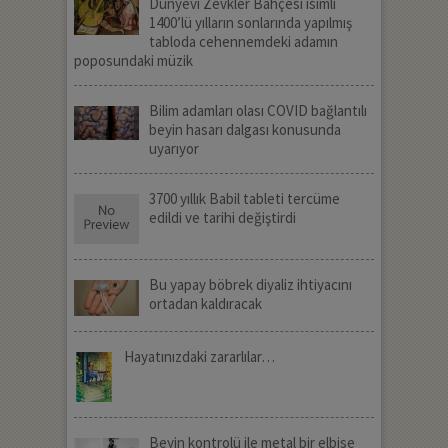
Dünyevi Zevkler Bahçesi isimli
1400’lü yılların sonlarında yapılmış
tabloda cehennemdeki adamın
poposundaki müzik
Bilim adamları olası COVID bağlantılı
beyin hasarı dalgası konusunda
uyarıyor
3700 yıllık Babil tableti tercüme
edildi ve tarihi değiştirdi
Bu yapay böbrek diyaliz ihtiyacını
ortadan kaldıracak
Hayatınızdaki zararlılar…
Beyin kontrolü ile metal bir elbise