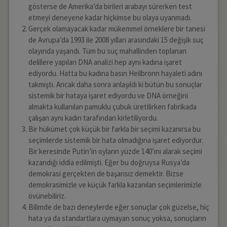
gösterse de Amerika’da birileri arabayı sürerken test
etmeyi deneyene kadar hiçkimse bu olaya uyanmadı.
Gerçek olamayacak kadar mükemmel örneklere bir tanesi
de Avrupa’da 1993 ile 2008 yılları arasındaki 15 değişik suç
olayında yaşandı. Tüm bu suç mahallinden toplanan
delillere yapılan DNA analizi hep aynı kadına işaret
ediyordu. Hatta bu kadına basın Heilbronn hayaleti adını
takmıştı. Ancak daha sonra anlaşıldı ki bütün bu sonuçlar
sistemik bir hataya işaret ediyordu ve DNA örneğini
almakta kullanılan pamuklu çubuk üretilirken fabrikada
çalışan aynı kadın tarafından kirletiliyordu.
Bir hükümet çok küçük bir farkla bir seçimi kazanırsa bu
seçimlerde sistemik bir hata olmadığına işaret ediyordur.
Bir keresinde Putin’in oyların yüzde 140’ını alarak seçimi
kazandığı iddia edilmişti. Eğer bu doğruysa Rusya’da
demokrasi gerçekten de başarısız demektir. Bizse
demokrasimizle ve küçük farkla kazanılan seçimlerimizle
övünebiliriz.
Bilimde de bazı deneylerde eğer sonuçlar çok güzelse, hiç
hata ya da standartlara uymayan sonuç yoksa, sonuçların