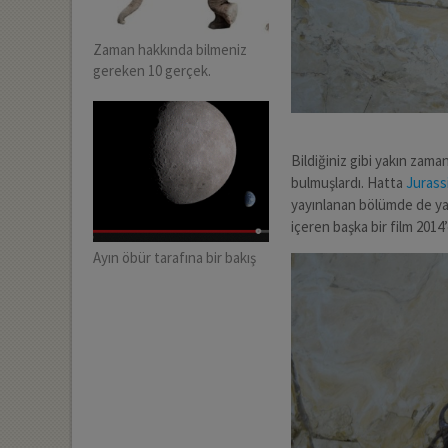
Zaman hakkında bilmeniz
gereken 10 gerçek.
Bildiğiniz gibi yakın zaman
bulmuşlardı. Hatta
Jurass
yayınlanan bölümde de ya
içeren başka bir film 2014
Ayın öbür tarafına bir bakış