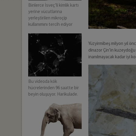
Binlerce İsveç’li kimlik kartı
yerine vücutlarına
yerleştirilen mikroçip
kullanımını tercih ediyor
Yüzyirmibeş milyon yıl ön
dinazor Çin’in kuzeydoğu 
inanılmayacak kadar iyi ko
Bu videoda kök
hücrelerinden 96 saatte bir
beyin oluşuyor. Harikulade.