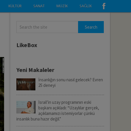
KÜLTÜR
SANAT
MÜZIK
SAĞLIK
LikeBox
Yeni Makaleler
İnsanlığın sonu nasıl gelecek? Evren
25 deneyi
İsrail’in uzay programının eski
başkanı açıkladı: “Uzaylılar gerçek,
açıklamamızı istemiyorlar çünkü
insanlık buna hazır değil.”