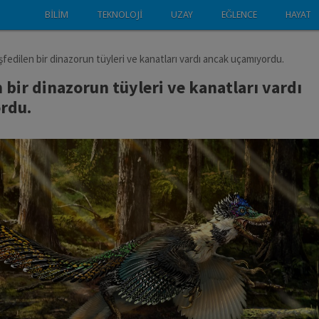
BILIM
TEKNOLOJI
UZAY
EĞLENCE
HAYAT
şfedilen bir dinazorun tüyleri ve kanatları vardı ancak uçamıyordu.
 bir dinazorun tüyleri ve kanatları vardı
rdu.