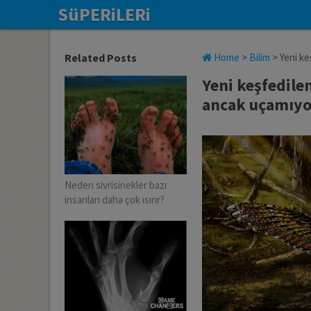
SüPERiLERi
Related Posts
Home
>
Bilim
>
Yeni ke
Yeni keşfedilen
ancak uçamıyo
Neden sivrisinekler bazı
insanları daha çok ısırır?