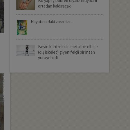
Bu yapay böbrek diyaliz ihtiyacını
ortadan kaldıracak
Hayatınızdaki zararlılar…
Beyin kontrolü ile metal bir elbise
(dış iskelet) giyen felçli bir insan
yürüyebildi