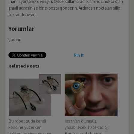
İnanmıyorsanız deneyin. Önce kullanıcı adı kısmında nokta olan
gmail adresinize bir e-posta gönderin. Ardından noktaları silip
tekrar deneyin.
Yorumlar
yorum
Pin It
Related Posts
Bu robot suda kendi
İnsanları ölümsüz
kendine yüzerken
yapabilecek 10 teknoloji.
bakterileri yiyor ve suyu
Ben 5 dışında hepsini