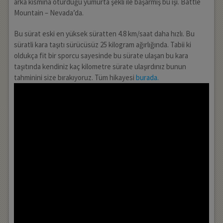
arka kısmına oturduğu yumurta şekli ile başarmış bu işi. Battle
Mountain – Nevada’da.
Bu sürat eski en yüksek süratten 4.8 km/saat daha hızlı. Bu
süratli kara taşıtı sürücüsüz 25 kilogram ağırlığında. Tabii ki
oldukça fit bir sporcu sayesinde bu sürate ulaşan bu kara
taşıtında kendiniz kaç kilometre sürate ulaşırdınız bunun
tahminini size bırakıyoruz. Tüm hikayesi
burada.