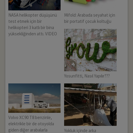
NASA helikopter düşüşünü
Mifold: Arabada seyahat için
test etmek için bir
bir portatif çocuk koltuğu
helikopteri 3 katlı bir bina
yüksekliğinden attı. VIDEO
Yosunfitti, Nasıl Yapılır???
Volvo XC90 T8 benzinle,
elektrikle bir de otoyolda
giden diğer arabalarla
Yokluk içinde arka