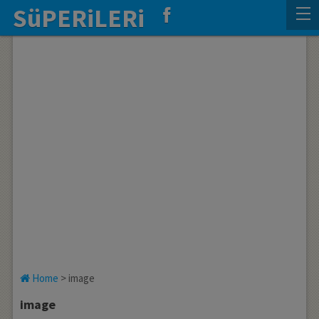
SüPERiLERi
Home
>
image
image