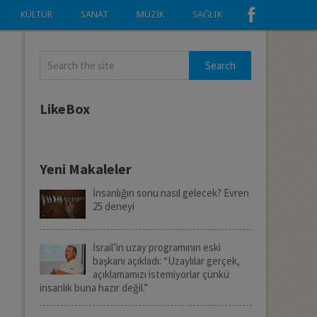
KÜLTÜR
SANAT
MÜZIK
SAĞLIK
LikeBox
Yeni Makaleler
İnsanlığın sonu nasıl gelecek? Evren
25 deneyi
İsrail’in uzay programının eski
başkanı açıkladı: “Uzaylılar gerçek,
açıklamamızı istemiyorlar çünkü
insanlık buna hazır değil.”