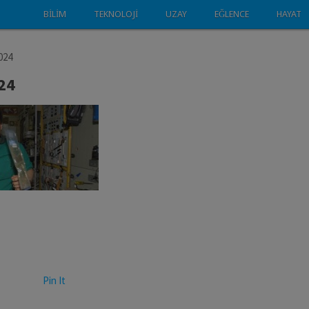
BILIM
TEKNOLOJI
UZAY
EĞLENCE
HAYAT
024
24
Pin It