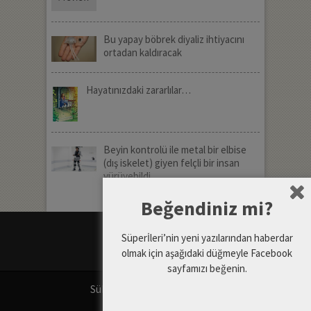
Bu yapay böbrek diyaliz ihtiyacını
ortadan kaldıracak
Hayatınızdaki zararlılar…
Beyin kontrolü ile metal bir elbise
(dış iskelet) giyen felçli bir insan
yürüyebildi
Beğendiniz mi?
Süperİleri’nin yeni yazılarından haberdar
olmak için aşağıdaki düğmeyle Facebook
sayfamızı beğenin.
SüPERiLERi
Copyright © 2026.
Gizlilik Politikası