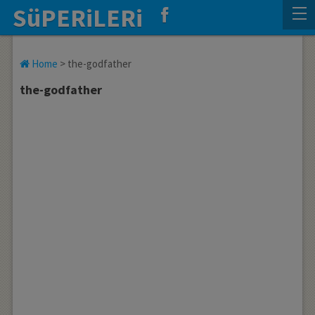
SüPERiLERi
Home
>
the-godfather
the-godfather