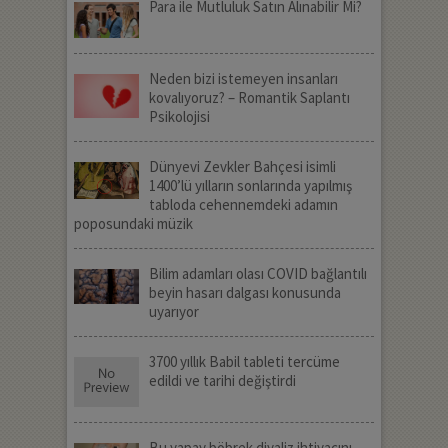
Para ile Mutluluk Satın Alınabilir Mi?
Neden bizi istemeyen insanları
kovalıyoruz? – Romantik Saplantı
Psikolojisi
Dünyevi Zevkler Bahçesi isimli
1400’lü yılların sonlarında yapılmış
tabloda cehennemdeki adamın
poposundaki müzik
Bilim adamları olası COVID bağlantılı
beyin hasarı dalgası konusunda
uyarıyor
3700 yıllık Babil tableti tercüme
edildi ve tarihi değiştirdi
Bu yapay böbrek diyaliz ihtiyacını