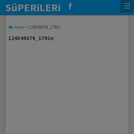
SüPERiLERi
Home
>
124349079_1791n
124349079_1791n