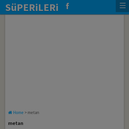
SüPERiLERi
Home
>
metan
metan