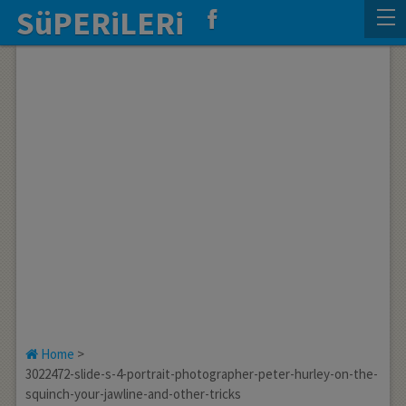
SüPERiLERi
Home
>
3022472-slide-s-4-portrait-photographer-peter-hurley-on-the-
squinch-your-jawline-and-other-tricks