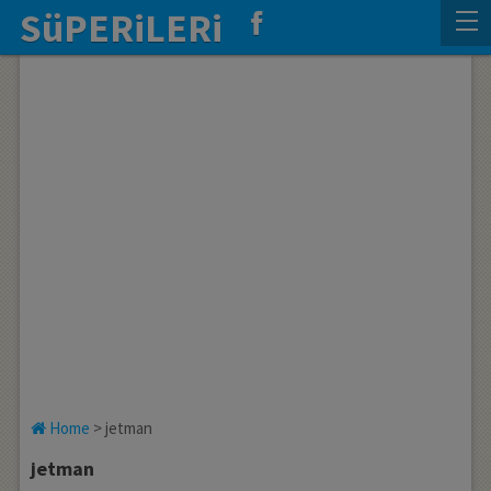
SüPERiLERi
Home
>
jetman
jetman