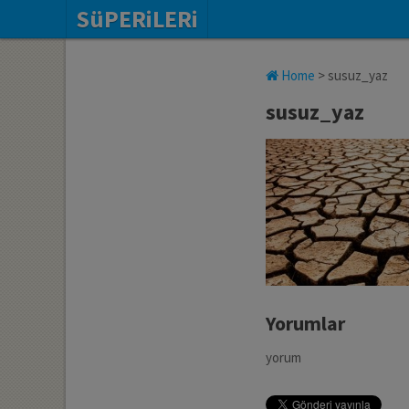
SüPERiLERi
Home
>
susuz_yaz
susuz_yaz
Yorumlar
yorum