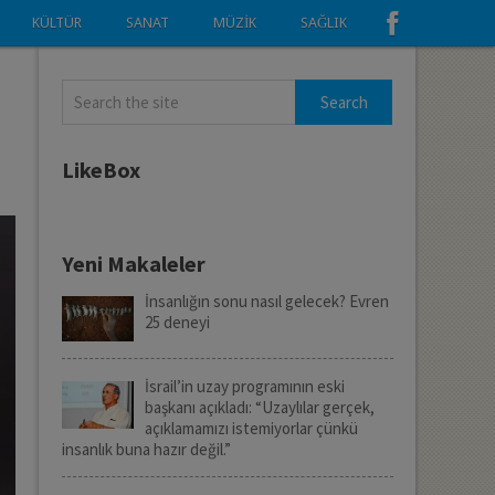
KÜLTÜR
SANAT
MÜZIK
SAĞLIK
LikeBox
Yeni Makaleler
İnsanlığın sonu nasıl gelecek? Evren
25 deneyi
İsrail’in uzay programının eski
başkanı açıkladı: “Uzaylılar gerçek,
açıklamamızı istemiyorlar çünkü
insanlık buna hazır değil.”