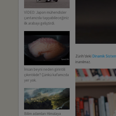
VİDEO: Japon mühendisler
çantanızda taşıyabileceğiniz
ilk arabayı geliştirdi.
Zürih’deki
Dinamik Siste
inanılmaz.
İnsan beyni neden girintili
çıkıntılıdır? Çünkü kafamızda
yer yok.
Bilim adamları Himalaya