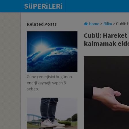
SüPERiLERi
Related Posts
Home
>
Bilim
>
Cubli: 
Cubli: Hareket
kalmamak elde
Güneş enerjisini bugünün
enerji kaynağı yapan 6
sebep.