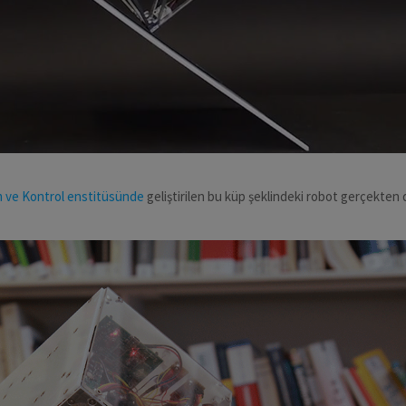
m ve Kontrol enstitüsünde
geliştirilen bu küp şeklindeki robot gerçekten 