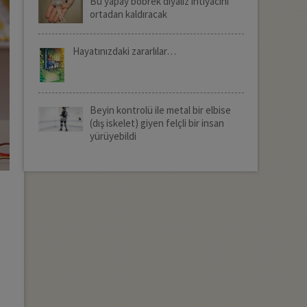
Bu yapay böbrek diyaliz ihtiyacını
ortadan kaldıracak
Hayatınızdaki zararlılar…
Beyin kontrolü ile metal bir elbise
(dış iskelet) giyen felçli bir insan
yürüyebildi