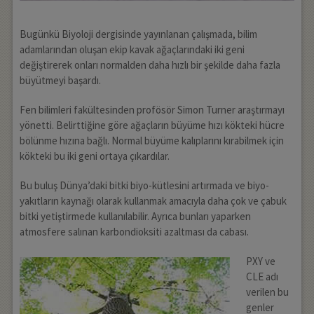
Bugünkü Biyoloji dergisinde yayınlanan çalışmada, bilim
adamlarından oluşan ekip kavak ağaçlarındaki iki geni
değiştirerek onları normalden daha hızlı bir şekilde daha fazla
büyütmeyi başardı.
Fen bilimleri fakültesinden profösör Simon Turner araştırmayı
yönetti. Belirttiğine göre ağaçların büyüme hızı kökteki hücre
bölünme hızına bağlı. Normal büyüme kalıplarını kırabilmek için
kökteki bu iki geni ortaya çıkardılar.
Bu buluş Dünya’daki bitki biyo-kütlesini artırmada ve biyo-
yakıtların kaynağı olarak kullanmak amacıyla daha çok ve çabuk
bitki yetiştirmede kullanılabilir. Ayrıca bunları yaparken
atmosfere salınan karbondioksiti azaltması da cabası.
PXY ve
CLE adı
verilen bu
genler