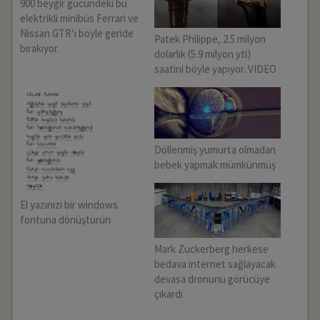
900 beygir gücündeki bu
elektrikli minibüs Ferrari ve
Nissan GTR’ı böyle geride
Patek Philippe, 2.5 milyon
bırakıyor.
dolarlık (5.9 milyon ytl)
saatini böyle yapıyor. VIDEO
Döllenmiş yumurta olmadan
bebek yapmak mümkünmüş
El yazınızı bir windows
fontuna dönüştürün
Mark Zuckerberg herkese
bedava internet sağlayacak
devasa dronunu görücüye
çıkardı