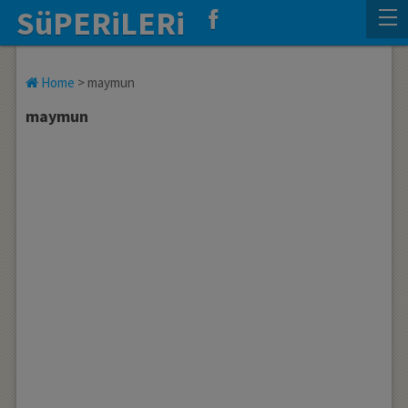
SüPERiLERi
Home
>
maymun
maymun