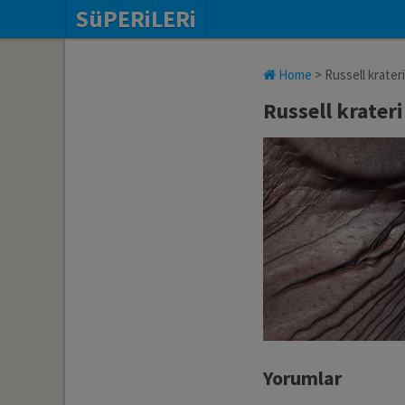
SüPERiLERi
Home
>
Russell krater
Russell krater
Yorumlar