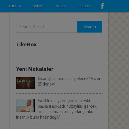
KÜLTÜR
SANAT
MÜZIK
SAĞLIK
LikeBox
Yeni Makaleler
İnsanlığın sonu nasıl gelecek? Evren
25 deneyi
İsrail’in uzay programının eski
başkanı açıkladı: “Uzaylılar gerçek,
açıklamamızı istemiyorlar çünkü
insanlık buna hazır değil.”