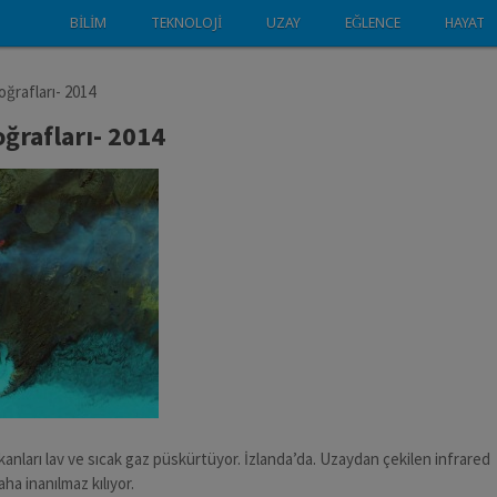
BILIM
TEKNOLOJI
UZAY
EĞLENCE
HAYAT
oğrafları- 2014
oğrafları- 2014
anları lav ve sıcak gaz püskürtüyor. İzlanda’da. Uzaydan çekilen infrared
ha inanılmaz kılıyor.