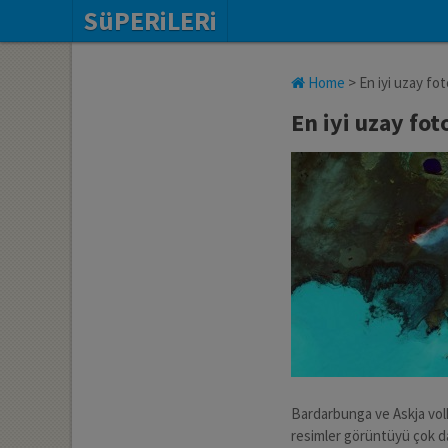
SüPERiLERi
Home
>
En iyi uzay fot
En iyi uzay fot
Bardarbunga ve Askja volk
resimler görüntüyü çok da