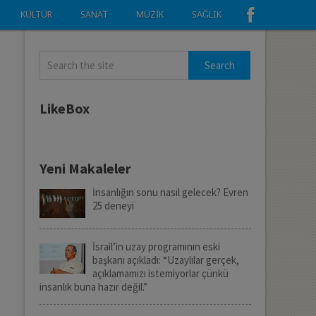
KÜLTÜR
SANAT
MÜZIK
SAĞLIK
LikeBox
Yeni Makaleler
İnsanlığın sonu nasıl gelecek? Evren
25 deneyi
İsrail’in uzay programının eski
başkanı açıkladı: “Uzaylılar gerçek,
açıklamamızı istemiyorlar çünkü
insanlık buna hazır değil.”