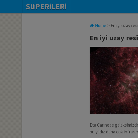
SüPERiLERi
Home
>
En iyi uzay res
En iyi uzay res
Eta Carineae galaksimizde 
bu yıldız daha çok infrare