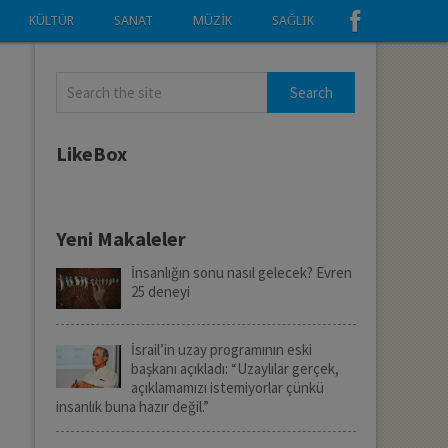
KÜLTÜR
SANAT
MÜZIK
SAĞLIK
LikeBox
Yeni Makaleler
İnsanlığın sonu nasıl gelecek? Evren
25 deneyi
İsrail’in uzay programının eski
başkanı açıkladı: “Uzaylılar gerçek,
açıklamamızı istemiyorlar çünkü
insanlık buna hazır değil.”