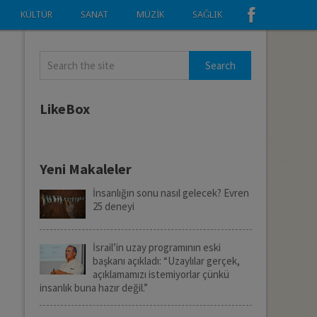
KÜLTÜR
SANAT
MÜZIK
SAĞLIK
LikeBox
Yeni Makaleler
İnsanlığın sonu nasıl gelecek? Evren
25 deneyi
İsrail’in uzay programının eski
başkanı açıkladı: “Uzaylılar gerçek,
açıklamamızı istemiyorlar çünkü
insanlık buna hazır değil.”