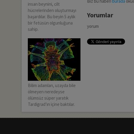
Biz bu haberi
burada
oku
insan beynini, cilt
hücrelerinden oluşturmayı
Yorumlar
başardılar. Bu beyin 5 aylık
bir fetüsün olgunluğuna
yorum
sahip.
Bilim adamları, uzayda bile
ölmeyen neredeyse
ölümsüz süper yaratık
Tardigrad’ın içine baktılar.