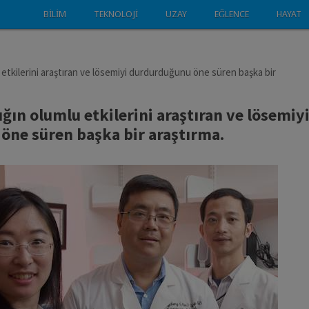
BILIM
TEKNOLOJI
UZAY
EĞLENCE
HAYAT
u etkilerini araştıran ve lösemiyi durdurduğunu öne süren başka bir
ığın olumlu etkilerini araştıran ve lösemiy
öne süren başka bir araştırma.