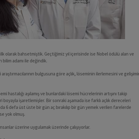
ilk olarak bahsetmiştik. Geçtiğimiz yıl içerisinde ise Nobel ödülü alan ve
 bilim adamı ile değindik.
raştırmacılarının bulgusuna göre açlık, löseminin ilerlemesini ve gelişimi
emi hastalığı aşılamış ve bunlardaki lösemi hücrelerinin artışını takip
i boyayla işaretlemişler. Bir sonraki aşamada ise farklı açlık dereceleri
da 6 defa üst üste bir gün aç bırakılıp bir gün yemek verilen farelerde
se yok olmuş.
 insanlar üzerine uygulamak üzerinde çalışıyorlar.