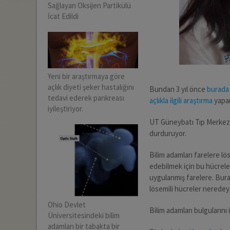
Sağlayan Oksijen Partikülü
İcat Edildi
Yeni bir araştırmaya göre
açlık diyeti şeker hastalığını
Bundan 3 yıl önce
burada
tedavi ederek pankreası
açlıkla ilgili araştırma
yapan
iyileştiriyor.
UT Güneybatı Tıp Merkezi a
durduruyor.
Bilim adamları farelere lös
edebilmek için bu hücreler
uygulanmış farelere. Bura
lösemili hücreler neredey
Ohio Devlet
Bilim adamları bulgularını
Üniversitesindeki bilim
adamları bir tabakta bir