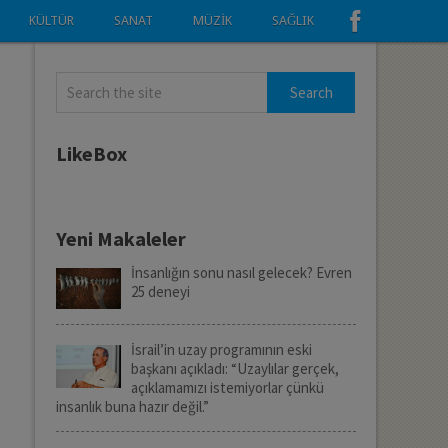
KÜLTÜR
SANAT
MÜZIK
SAĞLIK
LikeBox
i
Yeni Makaleler
İnsanlığın sonu nasıl gelecek? Evren
25 deneyi
İsrail’in uzay programının eski
başkanı açıkladı: “Uzaylılar gerçek,
açıklamamızı istemiyorlar çünkü
insanlık buna hazır değil.”