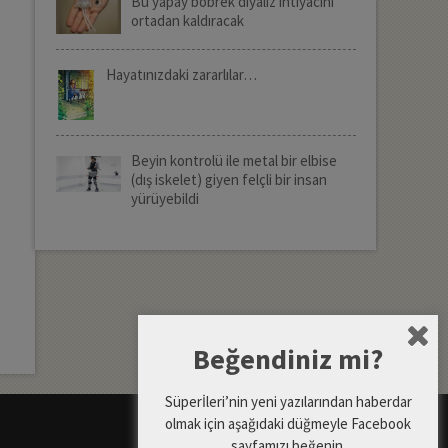
Bu yapay böbrek diyaliz ihtiyacını
ortadan kaldıracak
Hayatınızdaki zararlılar…
Beyin kontrolü ile metal bir elbise
(dış iskelet) giyen felçli bir insan
yürüyebildi
Beğendiniz mi?
Süperİleri’nin yeni yazılarından haberdar
olmak için aşağıdaki düğmeyle Facebook
sayfamızı beğenin.