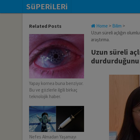
SüPERiLERi
Related Posts
Home
>
Bilim
>
Uzun süreli açlığın oluml
araştırma.
Uzun süreli açl
durdurduğunu 
Yapay kornea buna benziyor.
Bu ve gözlerle ilgili birkaç
teknolojik haber.
Nefes Almadan Yaşamayı