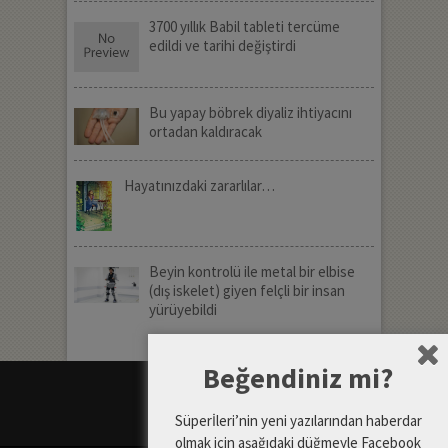
3700 yıllık Babil tableti tercüme
edildi ve tarihi değiştirdi
Bu yapay böbrek diyaliz ihtiyacını
ortadan kaldıracak
Hayatınızdaki zararlılar…
Beyin kontrolü ile metal bir elbise
(dış iskelet) giyen felçli bir insan
yürüyebildi
Beğendiniz mi?
Süperİleri’nin yeni yazılarından haberdar
olmak için aşağıdaki düğmeyle Facebook