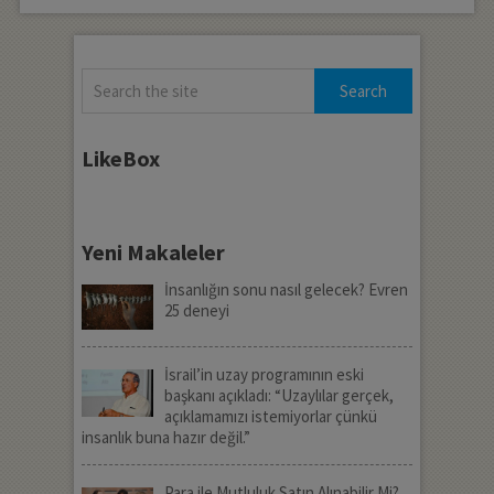
LikeBox
Yeni Makaleler
İnsanlığın sonu nasıl gelecek? Evren
25 deneyi
İsrail’in uzay programının eski
başkanı açıkladı: “Uzaylılar gerçek,
açıklamamızı istemiyorlar çünkü
insanlık buna hazır değil.”
Para ile Mutluluk Satın Alınabilir Mi?