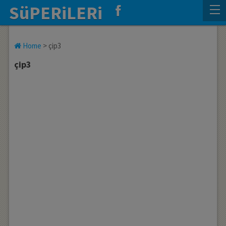
SüPERiLERi
Home
>
çip3
çip3