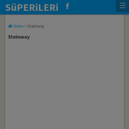
SüPERiLERi
Home
>
Steinway
Steinway